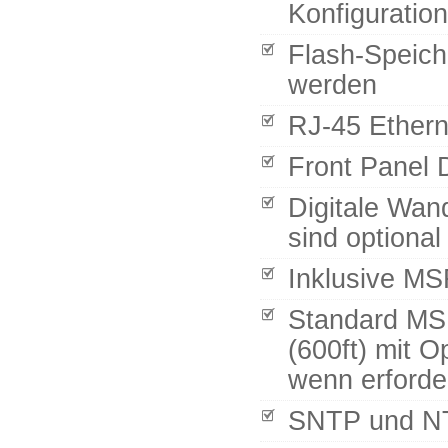
Konfigurati
Flash-Speich
werden
RJ-45 Etherne
Front Panel D
Digitale Wan
sind optional
Inklusive MS
Standard MS
(600ft) mit O
wenn erforder
SNTP und NT