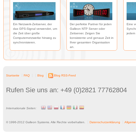
Ein Netzwerk-Zeitserver, der
Der perfekte Partner für jeden
Eine v
das GPS-Signal verwendet, um
Galleon NTP Server oder
Synchr
die Zeit über große
Zeitserver. Zeigen Sie
jedem 
Computernetzwerke hinweg zu
konsistente und genaue Zeit in
synchronisieren.
Ihrer gesamten Organisation
an.
Startseite
FAQ
Blog
Blog RSS-Feed
Rufen Sie uns an: +49 (0)2821 77762804
Internationale Seiten:
© 1996-
2012
Galleon Systems. Alle Rechte vorbehalten.
Datenschutzerklärung
Allgeme