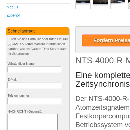
Module
Zubehör
Schnellanfrage
Füllen Sie das Formular oder rufen Sie
+49
Fordern Preis
(0)2821 77762804
Weitere Informationen
darüber, wie ein Galleon Time Server kann
für Sie arbeiten.
NTS-4000-R-M
Vollständiger Name:
Eine komplett
E-Mail:
Zeitsynchronis
Telefonnummer:
Der NTS-4000-R-M
Atomzeitsignalem
NACHRICHT
(Optional)
:
Festkörpercomput
Betriebssystem v