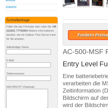
Module
Zubehör
Schnellanfrage
Füllen Sie das Formular oder rufen Sie
+49
(0)2821 77762804
Weitere Informationen
Fordern Preis
darüber, wie ein Galleon Time Server kann
für Sie arbeiten.
Vollständiger Name:
AC-500-MSF 
E-Mail:
Entry Level F
Telefonnummer:
Eine batteriebet
verarbeiten die M
NACHRICHT
(Optional)
:
Zeitinformation 
Bildschirm auf der
wird der Bildschi