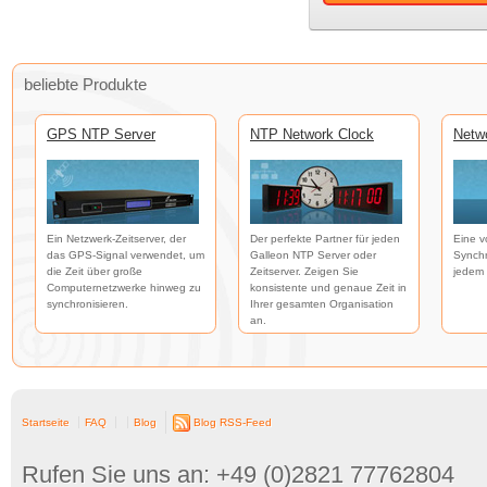
beliebte Produkte
GPS NTP Server
NTP Network Clock
Netw
Ein Netzwerk-Zeitserver, der
Der perfekte Partner für jeden
Eine v
das GPS-Signal verwendet, um
Galleon NTP Server oder
Synchr
die Zeit über große
Zeitserver. Zeigen Sie
jedem 
Computernetzwerke hinweg zu
konsistente und genaue Zeit in
synchronisieren.
Ihrer gesamten Organisation
an.
Startseite
FAQ
Blog
Blog RSS-Feed
Rufen Sie uns an: +49 (0)2821 77762804