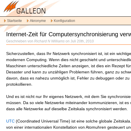
Direkt
zur
Hauptnavigation
Startseite
Akronyme
Konfiguration
Direkt
zum
Internet-Zeit für Computersynchronisierung ve
Inhalt
Spring
Geschrieben von
Richard N Williams
on Juli 20th, 2010
zur
sekundären
Sicherzustellen, dass Ihr Netzwerk synchronisiert ist, ist ein wichtige
Inhalt
modernen Computing. Wenn dies nicht geschieht und unterschiedli
Maschinen unterschiedliche Zeiten anzeigen, ist dies ein Rezept für
Desaster und kann zu unzähligen Problemen führen, ganz zu schw
davon, dass es nahezu unmöglich ist, Fehler zu debuggen oder zu
protokollieren.
Und es ist nicht nur Ihr eigenes Netzwerk, mit dem Sie synchronisi
müssen. Da so viele Netzwerke miteinander kommunizieren, ist es w
dass alle Netzwerke auf dieselbe Zeitskala synchronisiert werden.
UTC
(Coordinated Universal Time) ist eine solche globale Zeitskala
von einer internationalen Konstellation von Atomuhren gesteuert un