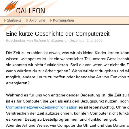
Direkt
zur
Hauptnavigation
Startseite
Akronyme
Konfiguration
Direkt
zum
Eine kurze Geschichte der Computerzeit
Inhalt
Spring
Geschrieben von
Richard N Williams
on Dezember 2nd, 2009
zur
sekundären
Die Zeit zu erzählen ist etwas, was wir als kleine Kinder lernen kön
Inhalt
wissen, wie spät es ist, ist ein wesentlicher Teil unserer Gesellscha
sie könnten wir nicht funktionieren. Stell dir vor, wenn wir nicht die 
wann würdest du zur Arbeit gehen? Wann würdest du gehen und w
möglich, andere Leute zu treffen oder irgendeine Art von Funktion 
arrangieren?
Während es für uns von entscheidender Bedeutung ist, die Zeit zu
ist es für Computer, die Zeit als einzigen Bezugspunkt nutzen, noch
Computernetzwerk-Zeitsynchronisation
es ist lebenswichtig. Ohne 
Verstreichen der Zeit aufzuzeichnen, könnten Computer nicht funkti
es keinen Bezug zu Bestellprogrammen und -funktionen gibt.
Aber die Art und Weise, wie Computer die Uhrzeit und das Datum 