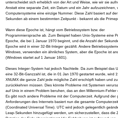
unterscheidet sich erheblich von der Art und Weise, wie wir sie au
Anstatt eine separate Zeit, ein Datum und ein Jahr aufzuzeichnen
Computersysteme eine einzige Nummer. Diese Zahl basiert auf der
Sekunden ab einem bestimmten Zeitpunkt - bekannt als die Prime
Wann diese Epoche ist, hängt vom Betriebssystem bzw. der
Programmiersprache ab. Zum Beispiel haben Unix-Systeme eine P
Epoche, die bei 1 Januar 1970 beginnt, und die Anzahl der Sekund
Epoche wird in einer 32-Bit-Integer gezählt. Andere Betriebssystem
Windows, verwenden ein ähnliches System, aber die Epoche ist an
(Windows startet auf 1 Januar 1601).
Dieses Integer-System hat jedoch Nachteile. Da zum Beispiel das 
eine 32-Bit-Ganzzahl ist, die in 01 Jan 1970 gestartet wurde, wird 
XNUMX die ganze Zahl jede mögliche Zahl erschöpft haben und zu
zurückkehren müssen. Dies könnte Probleme mit Systemen verursa
auf Unix in einem Problem beruhen, das an den Millennium-Fehler e
Es gibt noch andere Probleme mit der Computerzeit. Aufgrund der 
Anforderungen des Internets basiert nun die gesamte Computerzei
(Coordinated Universal Time). UTC wird jedoch gelegentlich geänd
Leap-Sekunden hinzugefügt werden, um sicherzustellen, dass die Z