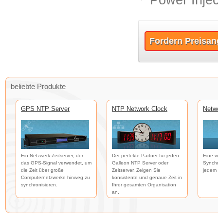
Power Injec
Fordern Preisan
beliebte Produkte
GPS NTP Server
NTP Network Clock
Netw
Ein Netzwerk-Zeitserver, der
Der perfekte Partner für jeden
Eine v
das GPS-Signal verwendet, um
Galleon NTP Server oder
Synchr
die Zeit über große
Zeitserver. Zeigen Sie
jedem 
Computernetzwerke hinweg zu
konsistente und genaue Zeit in
synchronisieren.
Ihrer gesamten Organisation
an.