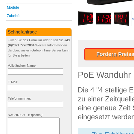
Module
Zubehör
Schnellanfrage
Füllen Sie das Formular oder rufen Sie
+49
(0)2821 77762804
Weitere Informationen
darüber, wie ein Galleon Time Server kann
Fordern Preis
für Sie arbeiten.
Vollständiger Name:
PoE Wanduhr
E-Mail:
Die 4 "4 stellige
zu einer Zeitquel
Telefonnummer:
eine genaue Zeit
eingesetzt werden
NACHRICHT
(Optional)
: