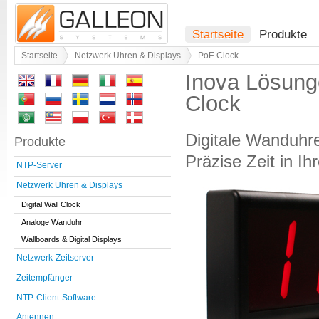
Startseite
Produkte
Startseite
Netzwerk Uhren & Displays
PoE Clock
Inova Lösung
Clock
Digitale Wanduhre
Produkte
Präzise Zeit in 
NTP-Server
Netzwerk Uhren & Displays
Digital Wall Clock
Analoge Wanduhr
Wallboards & Digital Displays
Netzwerk-Zeitserver
Zeitempfänger
NTP-Client-Software
Antennen