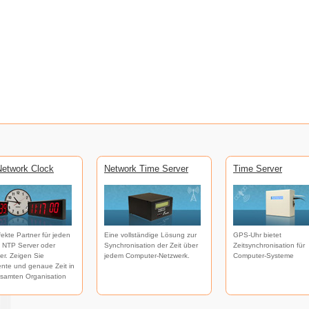
etwork Clock
Network Time Server
Time Server
fekte Partner für jeden
Eine vollständige Lösung zur
GPS-Uhr bietet
 NTP Server oder
Synchronisation der Zeit über
Zeitsynchronisation für
ver. Zeigen Sie
jedem Computer-Netzwerk.
Computer-Systeme
ente und genaue Zeit in
esamten Organisation