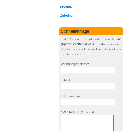
Module
Zubehör
Schnellanfrage
Füllen Sie das Formular oder rufen Sie
+49
(0)2821 77762804
Weitere Informationen
darüber, wie ein Galleon Time Server kann
für Sie arbeiten.
Vollständiger Name:
E-Mail:
Telefonnummer:
NACHRICHT
(Optional)
: