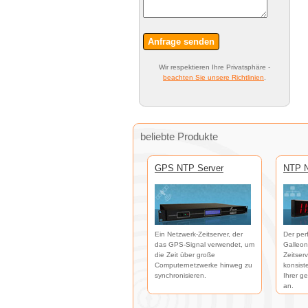
Anfrage senden
Wir respektieren Ihre Privatsphäre -
beachten Sie unsere Richtlinien
.
beliebte Produkte
GPS NTP Server
NTP N
Ein Netzwerk-Zeitserver, der
Der per
das GPS-Signal verwendet, um
Galleon
die Zeit über große
Zeitser
Computernetzwerke hinweg zu
konsist
synchronisieren.
Ihrer g
an.