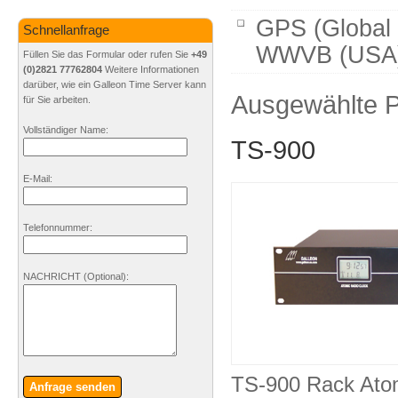
GPS (Global 
Schnellanfrage
WWVB (USA) 
Füllen Sie das Formular oder rufen Sie
+49
(0)2821 77762804
Weitere Informationen
darüber, wie ein Galleon Time Server kann
Ausgewählte P
für Sie arbeiten.
Vollständiger Name:
TS-900
E-Mail:
Telefonnummer:
NACHRICHT
(Optional)
:
TS-900 Rack Atom
Anfrage senden