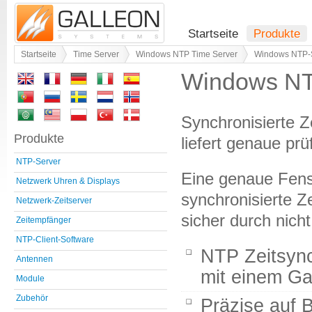
Startseite
Produkte
Startseite
Time Server
Windows NTP Time Server
Windows NTP-S
Windows NTP
Synchronisierte 
Produkte
liefert genaue pr
NTP-Server
Eine genaue Fen
Netzwerk Uhren & Displays
synchronisierte Ze
Netzwerk-Zeitserver
sicher durch nich
Zeitempfänger
NTP-Client-Software
NTP Zeitsync
Antennen
mit einem G
Module
Zubehör
Präzise auf 