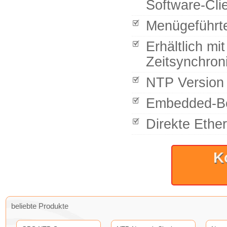
Software-Clie
Menügeführte
Erhältlich m
Zeitsynchroni
NTP Version 
Embedded-Be
Direkte Ether
K
beliebte Produkte