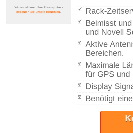
Wir respektieren Ihre Privatsphäre -
Rack-Zeitser
beachten Sie unsere Richtlinien
.
Beimisst und
und Novell S
Aktive Antenn
Bereichen.
Maximale Lä
für GPS und 
Display Signa
Benötigt ein
K