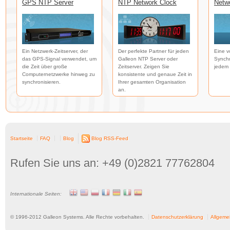
GPS NTP Server
NTP Network Clock
Netw
Ein Netzwerk-Zeitserver, der
Der perfekte Partner für jeden
Eine v
das GPS-Signal verwendet, um
Galleon NTP Server oder
Synchr
die Zeit über große
Zeitserver. Zeigen Sie
jedem 
Computernetzwerke hinweg zu
konsistente und genaue Zeit in
synchronisieren.
Ihrer gesamten Organisation
an.
Startseite
FAQ
Blog
Blog RSS-Feed
Rufen Sie uns an: +49 (0)2821 77762804
Internationale Seiten:
© 1996-
2012
Galleon Systems. Alle Rechte vorbehalten.
Datenschutzerklärung
Allgeme