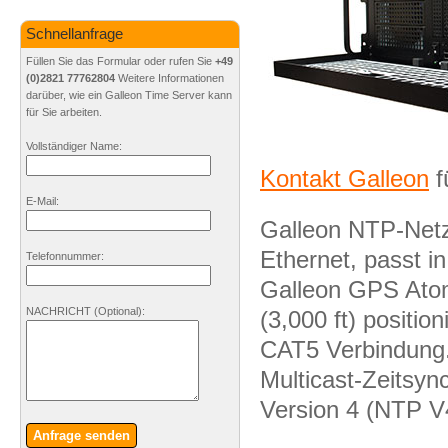
Schnellanfrage
Füllen Sie das Formular oder rufen Sie
+49
(0)2821 77762804
Weitere Informationen
darüber, wie ein Galleon Time Server kann
für Sie arbeiten.
Vollständiger Name:
Kontakt Galleon
f
E-Mail:
Galleon NTP-Net
Ethernet, passt i
Telefonnummer:
Galleon GPS Atom
NACHRICHT
(Optional)
:
(3,000 ft) positio
CAT5 Verbindung. 
Multicast-Zeitsyn
Version 4 (NTP V
Anfrage senden