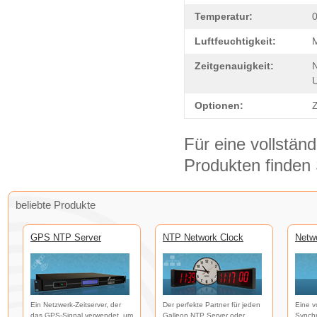
Temperatur:
0
Luftfeuchtigkeit:
Zeitgenauigkeit:
N
Optionen:
Z
Für eine vollständ
Produkten finden
beliebte Produkte
GPS NTP Server
NTP Network Clock
Netw
Ein Netzwerk-Zeitserver, der
Der perfekte Partner für jeden
Eine v
das GPS-Signal verwendet, um
Galleon NTP Server oder
Synchr