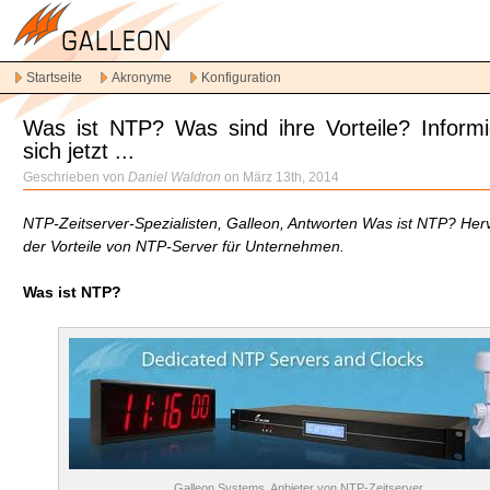
Direkt
zur
Hauptnavigation
Startseite
Akronyme
Konfiguration
Direkt
zum
Was ist NTP? Was sind ihre Vorteile? Informi
Inhalt
sich jetzt ...
Spring
zur
Geschrieben von
Daniel Waldron
on März 13th, 2014
sekundären
Inhalt
NTP-Zeitserver-Spezialisten, Galleon, Antworten Was ist NTP? He
der Vorteile von NTP-Server für Unternehmen.
Was ist NTP?
Galleon Systems, Anbieter von NTP-Zeitserver