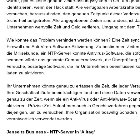
wurde, gibt es keine genaue Zeiterfassungssystem in Ort, um gena
identifizieren, wenn der Hack statt. Alle verfügbaren Arbeitskräfte b
versuchen, herauszufinden, den genauen Zeitpunkt dieser Verletzu
Sicherheit aufgetreten. Alle angegebenen Zeiten sind anders, ist da
Unternehmen wertvolle Zeit und Geld verlieren, Umgang mit dem 
Wie könnte das Problem verhindert werden können? Eine Zeit synch
Firewall und Anti-Viren-Software-Aktivierung. Zu bestimmten Zeiten,
die Millisekunde, ein NTP-Server konnte Antivirus-Software, die sofo
scannen würde das gesamte Computernetzwerk, die Überprüfung fü
Versuche, bösartige Software, die Ihr Unternehmen beeinflussen k
laden zu aktivieren.
Ihr Unternehmen könnte genau zu erfassen die Zeit, die jeder Vers
Ihre Geschäftsabläufe beeinträchtigen fand und diese Daten verw
genau zu der Zeit, wenn sie ein Anti-Virus oder Anti-Malware-Scan 
aktivieren. Präzise Zeit Aufnahmen auch in Gerichtsverfahren gege
diejenigen, um zu versuchen, Ihre Organisation böswillig Schaden
verantwortlich verwendet werden.
Jenseits Business - NTP-Server In 'Alltag'