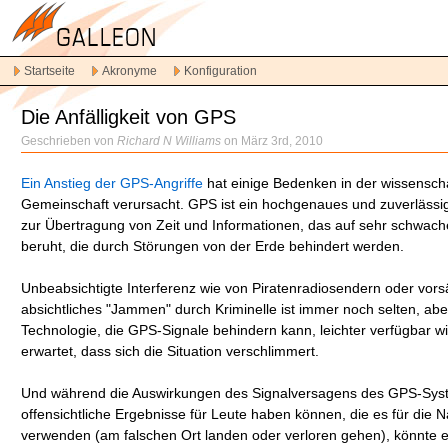
Direkt
zur
Hauptnavigation
Startseite
Akronyme
Konfiguration
Direkt
zum
Die Anfälligkeit von GPS
Inhalt
Spring
Geschrieben von
Richard N Williams
on März 3rd, 2010
zur
sekundären
Ein Anstieg der GPS-Angriffe
hat einige Bedenken in der wissenscha
Inhalt
Gemeinschaft verursacht. GPS ist ein hochgenaues und zuverläss
zur Übertragung von Zeit und Informationen, das auf sehr schwach
beruht, die durch Störungen von der Erde behindert werden.
Unbeabsichtigte Interferenz wie von Piratenradiosendern oder vors
absichtliches "Jammen" durch Kriminelle ist immer noch selten, abe
Technologie, die GPS-Signale behindern kann, leichter verfügbar wi
erwartet, dass sich die Situation verschlimmert.
Und während die Auswirkungen des Signalversagens des GPS-Sys
offensichtliche Ergebnisse für Leute haben können, die es für die N
verwenden (am falschen Ort landen oder verloren gehen), könnte e