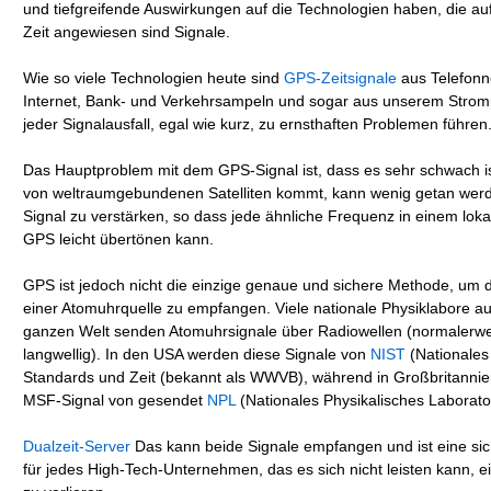
und tiefgreifende Auswirkungen auf die Technologien haben, die au
Zeit angewiesen sind Signale.
Wie so viele Technologien heute sind
GPS-Zeitsignale
aus Telefonn
Internet, Bank- und Verkehrsampeln und sogar aus unserem Strom
jeder Signalausfall, egal wie kurz, zu ernsthaften Problemen führen
Das Hauptproblem mit dem GPS-Signal ist, dass es sehr schwach i
von weltraumgebundenen Satelliten kommt, kann wenig getan wer
Signal zu verstärken, so dass jede ähnliche Frequenz in einem lok
GPS leicht übertönen kann.
GPS ist jedoch nicht die einzige genaue und sichere Methode, um d
einer Atomuhrquelle zu empfangen. Viele nationale Physiklabore a
ganzen Welt senden Atomuhrsignale über Radiowellen (normalerw
langwellig). In den USA werden diese Signale von
NIST
(Nationales I
Standards und Zeit (bekannt als WWVB), während in Großbritannien
MSF-Signal von gesendet
NPL
(Nationales Physikalisches Laborato
Dualzeit-Server
Das kann beide Signale empfangen und ist eine si
für jedes High-Tech-Unternehmen, das es sich nicht leisten kann, ei