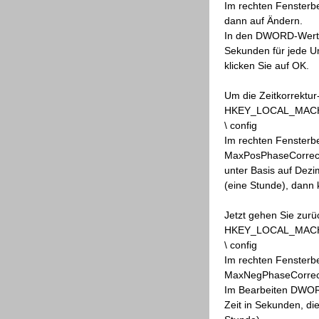
Im rechten Fensterbe
dann auf Ändern.
In den DWORD-Wert b
Sekunden für jede Um
klicken Sie auf OK.
Um die Zeitkorrektur-
HKEY_LOCAL_MACHINE
\ config
Im rechten Fensterbe
MaxPosPhaseCorrect
unter Basis auf Dezi
(eine Stunde), dann 
Jetzt gehen Sie zurüc
HKEY_LOCAL_MACHINE
\ config
Im rechten Fensterbe
MaxNegPhaseCorrect
Im Bearbeiten DWORD
Zeit in Sekunden, di