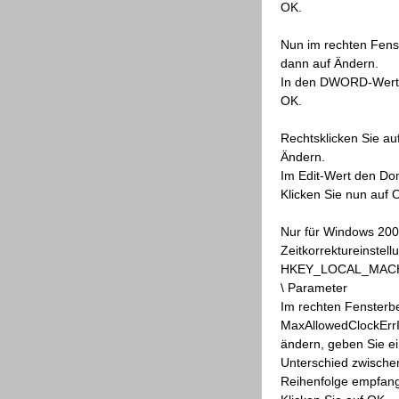
OK.
Nun im rechten Fens
dann auf Ändern.
In den DWORD-Wert b
OK.
Rechtsklicken Sie au
Ändern.
Im Edit-Wert den Do
Klicken Sie nun auf 
Nur für Windows 2000
Zeitkorrektureinstell
HKEY_LOCAL_MACHINE
\ Parameter
Im rechten Fensterbe
MaxAllowedClockErr
ändern, geben Sie e
Unterschied zwischen
Reihenfolge empfange