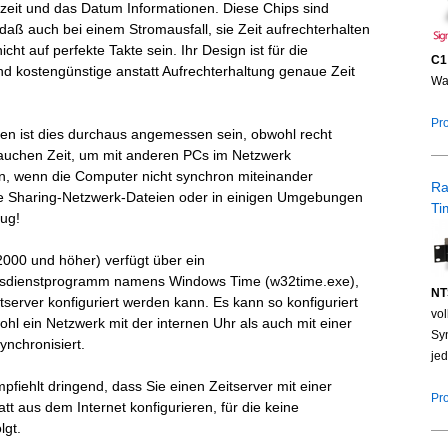
zeit und das Datum Informationen. Diese Chips sind
 daß auch bei einem Stromausfall, sie Zeit aufrechterhalten
cht auf perfekte Takte sein. Ihr Design ist für die
C1
d kostengünstige anstatt Aufrechterhaltung genaue Zeit
Wa
Pr
en ist dies durchaus angemessen sein, obwohl recht
auchen Zeit, um mit anderen PCs im Netzwerk
en, wenn die Computer nicht synchron miteinander
R
 Sharing-Netzwerk-Dateien oder in einigen Umgebungen
Ti
rug!
000 und höher) verfügt über ein
ngsdienstprogramm namens Windows Time (w32time.exe),
NT
tserver konfiguriert werden kann. Es kann so konfiguriert
vo
hl ein Netzwerk mit der internen Uhr als auch mit einer
Syn
ynchronisiert.
je
pfiehlt dringend, dass Sie einen Zeitserver mit einer
Pr
tt aus dem Internet konfigurieren, für die keine
lgt.