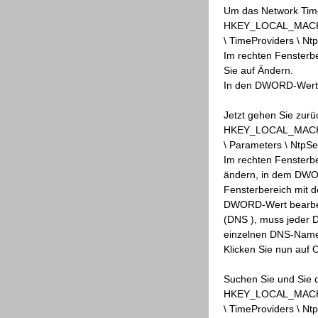
Um das Network Time 
HKEY_LOCAL_MACHINE
\ TimeProviders \ Ntp
Im rechten Fensterber
Sie auf Ändern.
In den DWORD-Wert b
Jetzt gehen Sie zurü
HKEY_LOCAL_MACHINE
\ Parameters \ NtpSe
Im rechten Fensterbe
ändern, in dem DWOR
Fensterbereich mit d
DWORD-Wert bearbei
(DNS ), muss jeder 
einzelnen DNS-Name
Klicken Sie nun auf 
Suchen Sie und Sie 
HKEY_LOCAL_MACHINE
\ TimeProviders \ Ntp