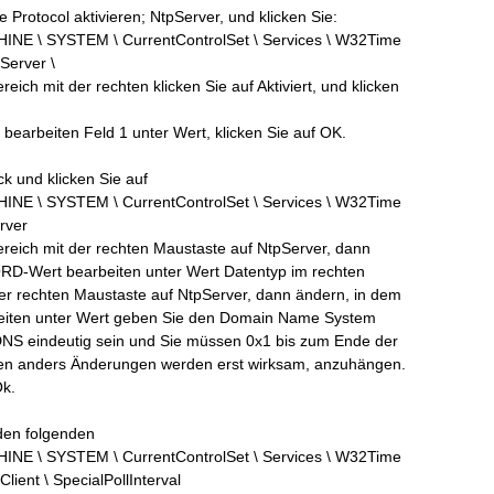
Protocol aktivieren; NtpServer, und klicken Sie:
 \ SYSTEM \ CurrentControlSet \ Services \ W32Time
Server \
eich mit der rechten klicken Sie auf Aktiviert, und klicken
earbeiten Feld 1 unter Wert, klicken Sie auf OK.
ck und klicken Sie auf
 \ SYSTEM \ CurrentControlSet \ Services \ W32Time
rver
reich mit der rechten Maustaste auf NtpServer, dann
D-Wert bearbeiten unter Wert Datentyp im rechten
er rechten Maustaste auf NtpServer, dann ändern, in dem
ten unter Wert geben Sie den Domain Name System
DNS eindeutig sein und Sie müssen 0x1 bis zum Ende der
n anders Änderungen werden erst wirksam, anzuhängen.
Ok.
den folgenden
 \ SYSTEM \ CurrentControlSet \ Services \ W32Time
Client \ SpecialPollInterval