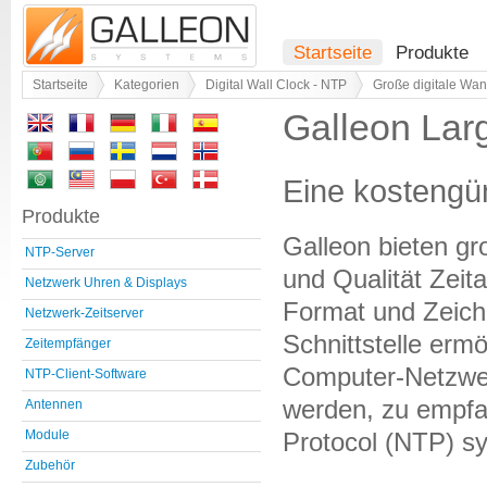
Startseite
Produkte
Startseite
Kategorien
Digital Wall Clock - NTP
Große digitale Wa
Galleon Larg
Eine kostengün
Produkte
Galleon bieten gr
NTP-Server
und Qualität Zeit
Netzwerk Uhren & Displays
Format und Zeiche
Netzwerk-Zeitserver
Schnittstelle erm
Zeitempfänger
Computer-Netzwer
NTP-Client-Software
werden, zu empfa
Antennen
Protocol (NTP) sy
Module
Zubehör