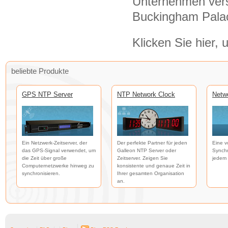
Unternehmen ver
Buckingham Pala
Klicken Sie hier,
beliebte Produkte
GPS NTP Server
NTP Network Clock
Netw
Ein Netzwerk-Zeitserver, der
Der perfekte Partner für jeden
Eine v
das GPS-Signal verwendet, um
Galleon NTP Server oder
Synchr
die Zeit über große
Zeitserver. Zeigen Sie
jedem 
Computernetzwerke hinweg zu
konsistente und genaue Zeit in
synchronisieren.
Ihrer gesamten Organisation
an.