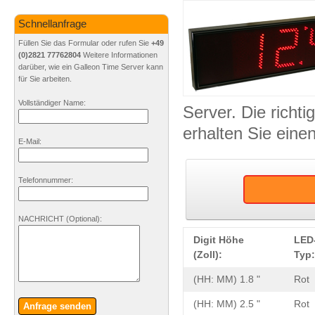
Schnellanfrage
Füllen Sie das Formular oder rufen Sie
+49
(0)2821 77762804
Weitere Informationen
darüber, wie ein Galleon Time Server kann
für Sie arbeiten.
Vollständiger Name:
Server. Die richt
erhalten Sie eine
E-Mail:
Telefonnummer:
NACHRICHT
(Optional)
:
Digit Höhe
LED
(Zoll):
Typ:
(HH: MM) 1.8 "
Rot
(HH: MM) 2.5 "
Rot
Anfrage senden